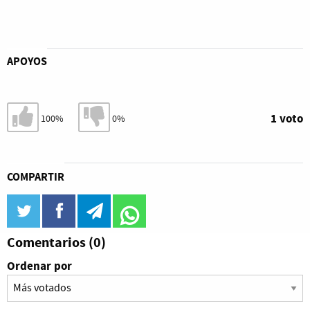
APOYOS
Estoy de acuerdo
No estoy de acuerdo
1 voto
100%
0%
COMPARTIR
twitter
facebook
telegram
WhatsApp
Comentarios
(0)
Ordenar por